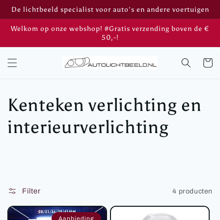
Meteen
De lichtbeeld specialist voor auto's en andere voertuigen
naar de
content
Welkom op onze webshop! #Gratis verzending boven de €
50,-!
Winkelwa
C
Kenteken verlichting en
o
interieurverlichting
l
l
e
Filter
4 producten
c
Aanbieding