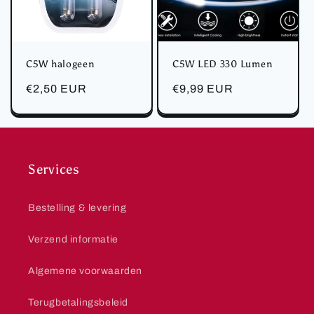
C5W halogeen
C5W LED 330 Lumen
Normale
€2,50 EUR
Normale
€9,99 EUR
prijs
prijs
Services
Bestelling & levering
Verzend informatie
Algemene voorwaarden
Terugbetalingsbeleid