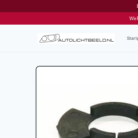
Meteen
naar de
content
Wel
Start
Ga direct naar
productinformatie