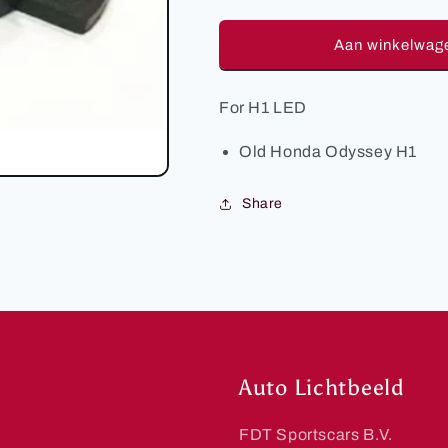
verlagen
verhogen
voor
voor
LAD22
LAD22
Aan winkelwag
H1
H1
Led
Led
Adapter
Adapter
For H1 LED
Old Honda Odyssey H1
Share
Auto Lichtbeeld
FDT Sportscars B.V.