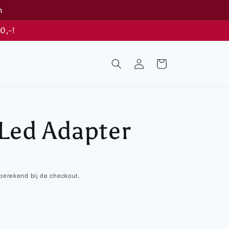
n
0,-!
Inloggen
Winkelwagen
Led Adapter
erekend bij de checkout.