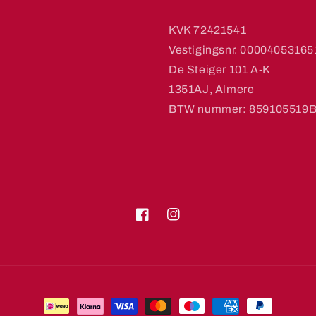
KVK 72421541
Vestigingsnr. 00004053165
De Steiger 101 A-K
1351AJ, Almere
BTW nummer: 859105519
Facebook
Instagram
Betaalmethoden