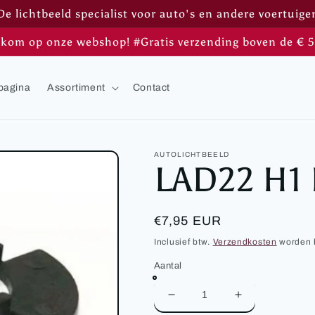
De lichtbeeld specialist voor auto's en andere voertuige
kom op onze webshop! #Gratis verzending boven de € 5
pagina
Assortiment
Contact
AUTOLICHTBEELD
LAD22 H1 
Normale
€7,95 EUR
prijs
Inclusief btw.
Verzendkosten
worden b
Aantal
Aantal
Aantal