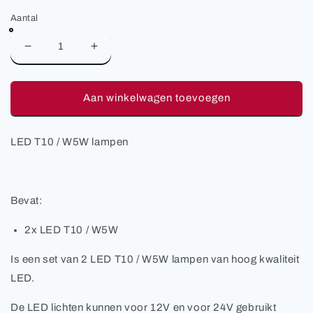
Aantal
Aantal
Aantal
verlagen
verhogen
voor
voor
LED
LED
Aan winkelwagen toevoegen
T10
T10
/
/
W5W
W5W
LED T10 / W5W lampen
Bevat:
2x
LED T10 / W5W
Is een set van 2
LED T10 / W5W lampen
van hoog kwaliteit
LED.
De LED lichten kunnen voor 12V en voor 24V gebruikt