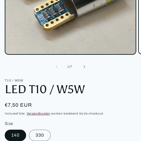
M
Media
2
1
o
openen
van
1
/
7
in
in
m
modaal
T10 / W5W
LED T10 / W5W
Normale
€7,50 EUR
prijs
Inclusief btw.
Verzendkosten
worden berekend bij de checkout.
Size
140
330