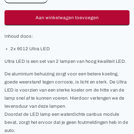
verlagen
verhogen
voor
voor
9012
9012
Aan winkelwagen toevoegen
Ultra
Ultra
LED
LED
Inhoud doos:
2x 9012 Ultra LED
Ultra LED is een set van 2 lampen van hoog kwaliteit LED.
De aluminium behuizing zorgt voor een betere koeling,
goede weerstand tegen corrosie, is licht en sterk. De Ultra
LED is voorzien van een sterke koeler om de hitte van de
lamp snel af te kunnen voeren. Hierdoor verlengen we de
levensduur van deze lampen.
Doordat de LED lamp een waterdichte canbus module
bevat, zorgt het ervoor dat je geen foutmeldingen
heb in de
auto.