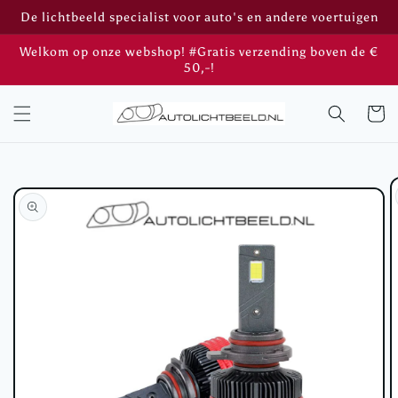
Meteen
De lichtbeeld specialist voor auto's en andere voertuigen
naar de
content
Welkom op onze webshop! #Gratis verzending boven de €
50,-!
Winkelwa
Ga direct naar
productinformatie