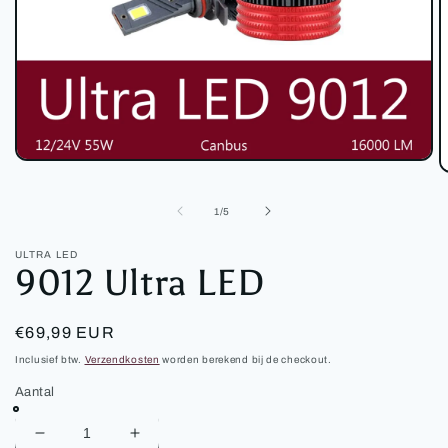
Media
M
1
2
openen
o
van
in
1
/
5
in
modaal
m
ULTRA LED
9012 Ultra LED
Normale
€69,99 EUR
prijs
Inclusief btw.
Verzendkosten
worden berekend bij de checkout.
Aantal
Aantal
Aantal